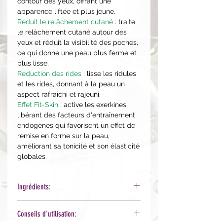
contour des yeux, offrant une
apparence liftée et plus jeune.
Réduit le relâchement cutané
: traite
le relâchement cutané autour des
yeux et réduit la visibilité des poches,
ce qui donne une peau plus ferme et
plus lisse.
Réduction des rides
: lisse les ridules
et les rides, donnant à la peau un
aspect rafraîchi et rajeuni.
Effet Fit-Skin
: active les exerkines,
libérant des facteurs d'entraînement
endogènes qui favorisent un effet de
remise en forme sur la peau,
améliorant sa tonicité et son élasticité
globales.
Ingrédients:
Aqua, Ethylhexyl Cocoate,
Conseils d'utilisation:
Propanediol, Caprylic/Capric