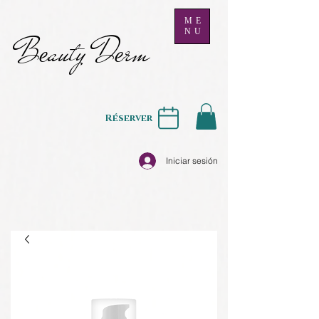
ME
NU
B
auty D
rm
e
e
Réserver
Iniciar sesión