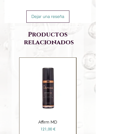
Dejar una reseña
Productos
relacionados
Affirm MD
Ceramide Repair Balm
Precio
121,00 €