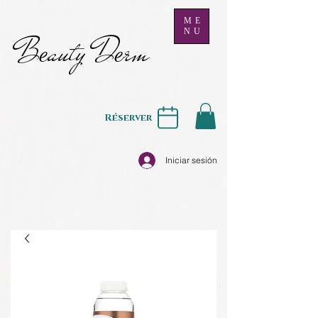
ME
NU
B
auty D
rm
e
e
Réserver
Iniciar sesión