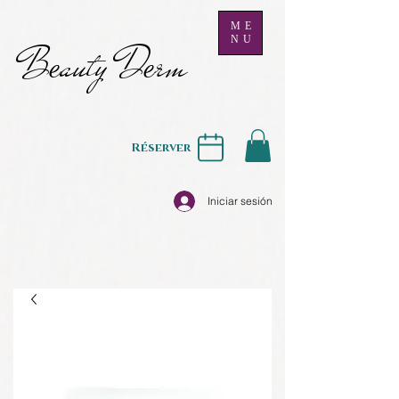
ME
NU
B
auty D
rm
e
e
Réserver
Iniciar sesión