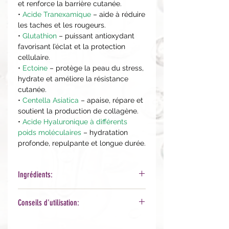
et renforce la barrière cutanée.
•
Acide Tranexamique
– aide à réduire
les taches et les rougeurs.
•
Glutathion
– puissant antioxydant
favorisant l’éclat et la protection
cellulaire.
•
Ectoine
– protège la peau du stress,
hydrate et améliore la résistance
cutanée.
•
Centella Asiatica
– apaise, répare et
soutient la production de collagène.
•
Acide Hyaluronique à différents
poids moléculaires
– hydratation
profonde, repulpante et longue durée.
Ingrédients:
Water, Butylene Glycol, Niacinamide,
Conseils d'utilisation:
Glycereth-26, Dipropylene Glycol,
Glycerin, Hydroxyethyl Urea,
Sur peau nettoyée, a
ppliquez le
Trehalose, Betaine, Sodium