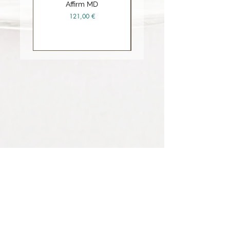
Affirm MD
Ceramide Repair Balm
Precio
121,00 €