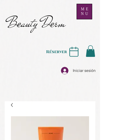
ME
NU
B
auty D
rm
e
e
Réserver
Iniciar sesión