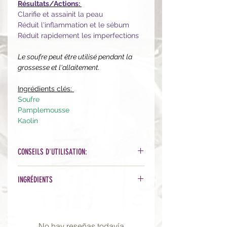
Résultats/Actions:
Clarifie et assainit la peau
Réduit l'inflammation et le sébum
Réduit rapidement les imperfections
Le soufre peut être utilisé pendant la
grossesse et l'allaitement.
Ingrédients clés:
Soufre
Pamplemousse
Kaolin
CONSEILS D'UTILISATION:
Sur peau nettoyée, appliquez le
INGRÉDIENTS
masque sur le visage et laissez poser
pendant 10 à 15 minutes. Retirer à
Ingrédients actifs
: soufre 10 %
l'eau tiède.Utilisez 1 à 3 fois par
Autres ingrédients
: Eau (Aqua),
semaine.
Bentonite, Glycol de caprylyl,
No hay reseñas todavía
Pro Tips
: en alternative ou