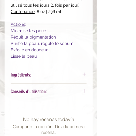
utilisé tous les jours (1 fois par jour).
Contenance
: 8 oz | 236 ml
Actions
:
Minimise les pores
Réduit la pigmentation
Purifie la peau, régule le sébum
Exfolie en douceur
Lisse la peau
Ingrédients:
Anthemis Nobilis (Chamomile)
Conseils d'utilisation:
Flower Extract, Camellia Sinensis
(Green Tea) Leaf Extract, Caprylyl
Prélevez l'équivalent d'un petit
Glycol, Cocamidopropyl
pois et émulsionnez avec de l'eau
Betaine, Decyl
pour créer de la mousse. Massez
No hay reseñas todavía
Glucoside, Ethylhexylglycerin, Glyceri
doucement la zone à nettoyer
n, Hexylene Glycol, Mandelic
Comparte tu opinión. Deja la primera
environ 1 minute puis rincer à l'eau.
reseña.
Acid, Panthenol, Pentylene