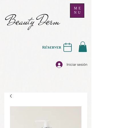
ME
NU
B
auty D
rm
e
e
Réserver
Iniciar sesión