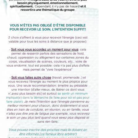
b
esoin physiquement, émotionnellement,
spirituellement.
. Cependant, il n'y pas de hasard
et il
ressortira une thématique du groupe
.
VOUS N'ÊTES PAS OBLIGÉ D'ÊTRE DISPONIBLE
POUR RECEVOIR LE SOIN, L'INTENTION SUFFIT!
2 choix s'offrent à vous pour recevoir l'énergie (ceci est
valable pour tous les soins à distance que je propose):
-
Soit vous vous accordez un moment pour vous
: cela
permet de ressentir parfois des sensations de froid,
chaud, oppression ou allègement sur certaines zones du
corps, visualisation de scènes, couleurs, etc.. voire de
vous endormir, tout est possible: cela n'a pas plus d'effets
mais permet de "vivre l'expérience"
-
Soit vous faites autre chose
(travail, promenade..) et
vous recevrez l'énergie au moment le plus propice pour
vous. Une seule
recommandation: émettre au préalable
une intention (d'aller mieux, de libérer ce dont vous
n',avez plus besoin etc) et surtout
se sentir un minimum
impliqué(e) dans la démarche (le faire pour soi et pas pour
faire plaisir)
.
Je mets l'intention que l'énergie parvienne au
meilleur moment pour chacun, donc évidemment si vous
êtes en train de conduire, en réunion, ou en famille, vous
n'allez pas être pris de fatigue par exemple, vous recevrez
le soin un peu plus tard quand vous serez plus disposé et
sans rien faire.
Vous pouvez inscrire des proches mais ils doivent en
être informés (ce fameux libre arbitre!)