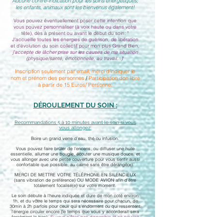
Aucune contre-indication pour les soins énergétiques;
les enfants, animaux sont les bienvenus également!
Vous pouvez éventuellement poser cette intention que
vous pouvez personnaliser (à voix haute ou dans votre
tête), dès à présent ou avant le début du soin:
"
J'accueille toutes les énergies de guérison, de libération
et d'évolution du soin collectif pour mon plus Grand Bien,
j'accepte de lâcher prise sur les causes de ma situation
(physique/santé, émotionnelle, au travail...)
"
Inscription seulement par email, merci d'indiquer le
nom et prénom des personnes
/
Participation don libre
à partir de 15 Euros/ Personne.
DÉROULEMENT DU SOIN
:
Recommandations 5 à 10 minutes avant le soin
si vous
vous allongez
:
Boire un grand verre d’eau, thé ou infusion.
Vous pouvez faire brûler de l'encens, ou diffuser une huile
essentielle, allumer une bougie, écouter une musique douce, et
vous allonger avec une petite couverture pour vous sentir aussi
confortable que possible, au calme sans être dérangé(e).
MERCI DE METTRE VOTRE TÉLÉPHONE EN SILENCIEUX
(sans vibration de préférence) OU MODE AVION afin d’être
totalement focalisé(e) sur votre moment.
Le soin débute à l'heure indiquée et dure de mon coté environ
1h, et du vôtre le temps qui sera nécessaire pour chacun, de
30min à 2h parfois pour ceux qui s'endorment ou qui ressentent
l'énergie circuler encore (le temps que vous y accorderait sera
forcément le bon).
Si vous n'êtes pas disponible
et ne pouvez