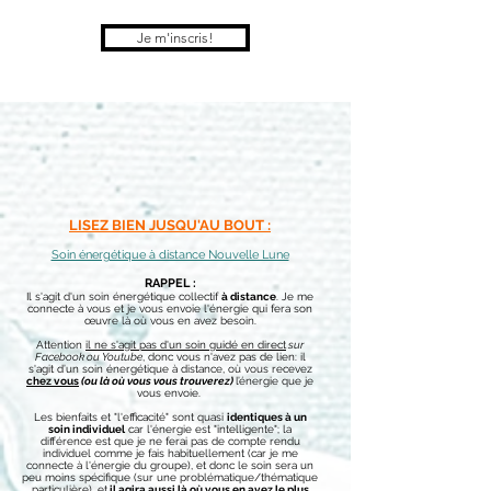
Je m'inscris!
LISEZ BIEN JUSQU'AU BOUT :
Soin énergétique à distance Nouvelle Lune
RAPPEL :
Il s'agit d'un soin énergétique collectif
à
distance
. Je me
connecte à vous et je vous envoie l'énergie qui fera son
œuvre là où vous en avez besoin.
Attention
il ne
s'agit pas d'un soin guidé en direc
t
sur
Facebook ou Youtube
, donc vous n'avez pas de lien:
il
s'agit d’un soin énergétique à distance, où vous recevez
chez vous
(ou là où vous vous trouverez)
l’énergie q
ue je
vous envoie.
Les bienfaits et "l'efficacité" sont quasi
identiques à un
soin individuel
car l'énergie est "intelligente";
la
différence est que je ne ferai pas de compte rendu
individuel
comme je fais habituellement (car je me
connecte à l'énergie du groupe), et donc le soin sera un
peu moins spécifique (sur une problématique/thématique
particulière), et
il agir
a aussi là où vous en avez le plus