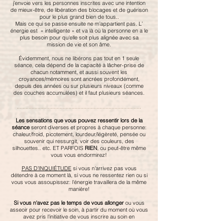
j’envoie vers les personnes inscrites avec une intention
de mieux-être, de libération des blocages et de guérison
pour le plus grand bien de tous..
Mais ce qui se passe ensuite ne m’appartient pas. L’
énergie est « intelligente » et va là où la personne en a le
plus besoin pour qu'elle soit plus alignée avec sa
mission de vie et son âme.
Évidemment, nous ne libérons pas tout en 1 seule
séance, cela dépend de la capacité à lâcher-prise de
chacun notamment, et aussi souvent les
croyances/mémoires sont ancrées profondément,
depuis des années ou sur plusieurs niveaux (comme
des couches accumulées) et il faut plusieurs séances.
....................................................................................
Les sensations que vous pouvez ressentir
lors de la
séance
seront diverses et propres à chaque personne:
chaleur/froid, picotement, lourdeur/légèreté, pensée ou
souvenir qui ressurgit, voir des couleurs, des
silhouettes.. etc. ET PARFOIS
RIEN
, ou peut-être même
vous vous endormirez!
PAS D’INQUIÉTUDE
si vous n'arrivez pas vous
détendre à ce moment là, si vous ne ressentez rien ou si
vous vous assoupissez: l'énergie travaillera de la même
manière!
Si vous n'avez pas le temps de vous allonger
ou vous
asseoir pour recevoir le soin, à partir du moment où vous
avez pris l'initiative de vous inscrire au soin en