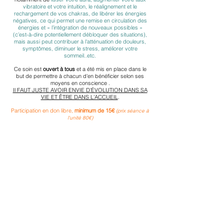
vibratoire et votre intuition, le réalignement et le
rechargement de vos chakras, de libérer les énergies
négatives, ce qui permet une remise en circulation des
énergies et « l’intégration de nouveaux possibles »
(c’est-à-dire potentiellement débloquer des situations),
mais aussi peut contribuer à l'atténuation de douleurs,
symptômes, diminuer le stress, améliorer votre
sommeil..etc.
Ce soin est
ouvert à tous
et a été mis en place dans le
but de permettre à chacun d'en bénéficier selon ses
moyens en conscience .
Il FAUT JUSTE AVOIR ENVIE D'ÉVOLUTION DANS SA
VIE ET ÊTRE DANS L’ACCUEIL
.
Participation en don libre,
minimum de 15€
(prix séance à
l'unité 80€)