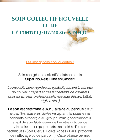
SOIN COLLECTIF NOUVELLE
LUNE
LE Lundi 13/07/2026 À 19H30
Les inscriptions sont ouvertes !
Soin énergétique collectif à distance de la
Super
Nouvelle Lune e
n Cancer
!
La Nouvelle Lune représente symboliquement la période
du nouveau départ et des lancements de nouvelles
choses! (projets professionnels, nouveau départ, bébé,
régime etc..)
Le soin est déterminé le jour J à l'aide du pendule
(sauf
exception, suivre les stories Instagram)
lorsque je me
connecte à l'énergie du groupe, mais généralement il
s'agit du soin Guérisseur de Lumière (fréquence
vibratoire +++) qui peut être associé à d'autres
techniques (Soin Utérus, Points Access Bars, protocole
de nettoyage ou de pardon..). Cette séance permet
notamment de
lisser votre aura, augmenter votre taux