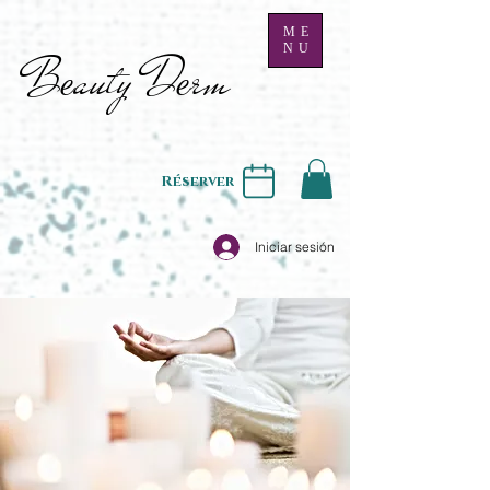
ME
NU
B
auty D
rm
e
e
Réserver
Iniciar sesión