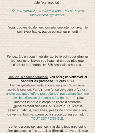
vide (état méditatif)
Si vous n'arrivez pas à faire le vide, c'est ok, le soin
fonctionnera également!
.Vous pouvez également formuler une intention avant le
soin (voix haute, basse ou intérieurement)
........................................................................................
Pensez à
bien vous hydrater après le soin
pour éliminer
les toxines et buvez (de l'eau ;-)) un peu plus que
d'habitude pendant les 72h prochaines heures.
Une fois la séance terminée
,
vos énergies vont évoluer
pendant les prochains 21 jours
et les
bienfaits/réalignements s'observer jusqu'à 2-3 mois
après la séance
; Parfois, une "crise de guérison",
c'est-
à-dire quelques "effets post séance"
passagers
(comme
une détoxification du corps et/ou de l'esprit),
peut
survenir lorsque le corps se libère d'émotions
(généralement dans les 7-10 jours qui suivent la
séance): fatigue, migraines, prises de conscience, mal
de ventre, fou rire, colère ou tristesse qui ressort, etc…
TOUT EST POSSIBLE
.
Je tiens à préciser que, comme dans tous mes soins
énergétiques, je fais appelle à l’Énergie Universelle que