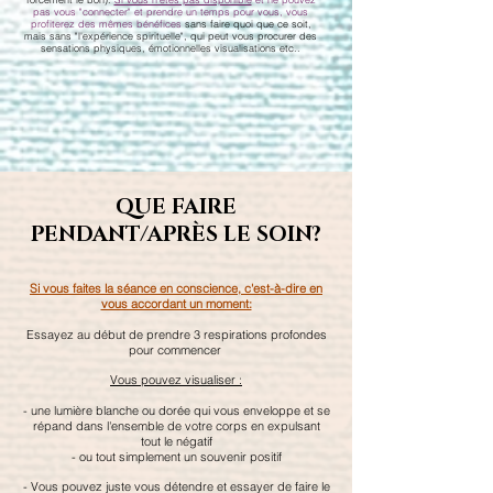
pas vous "connecter" et prendre un temps pour vous, vous
profiterez des mêmes bénéfices
sans faire quoi que ce soit,
mais sans "l'expérience spirituelle", qui peut vous procurer des
sensations physiques, émotionnelles visualisations etc..
QUE FAIRE
PENDANT/APRÈS LE SOIN?
Si vous faites la séance en conscience, c'est-à-dire en
vous accordant un moment:
Essayez au début de prendre 3 respirations profondes
pour commencer
Vous pouvez visualiser :
- une lumière blanche ou dorée qui vous enveloppe et se
répand dans l'ensemble de votre corps en expulsant
tout le négatif
- ou tout simplement un souvenir positif
- Vous pouvez juste vous détendre et essayer de faire le