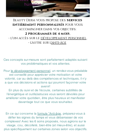
humains
Beauty Derm vous propose des
services
entièrement personnalisés
pour vous
accompagner dans vos objectifs:
2 programmes de 4 mois
,
- l'un accès sur le
développement personnel
,
- l'autre sur l'
anti-âge
Ces concepts sur-mesure sont parfaitement adaptés suivant
vos problématiques et vos attentes.
Pour
le développement personnel
, un rendez-vous préalable
est conseillé pour apprécier votre motivation et votre
volonté, car au delà des compétences et techniques, il n'y
a que vos décisions et actions qui pourront façonner votre
avenir!
En plus du suivi et de l'écoute, certaines subtilités de
l'énergétique et outils/astuces vous seront dévoilés pour
améliorer votre quotidien,
être plus heureux et manifester
davantage tout ce que vous souhaitez.
En ce qui concerne la
formule "Anti-âge
, préparez-vous à
défier les signes du temps et vous débarrasser de vos
complexes! Avec les 6 soins proposés, nous agirons sur le
visage, cou, décolleté, bien-être (et mieux-être), et aussi
plus spécifiquement sur certaines zones selon vos objectifs.