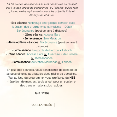
La fréquence des séances se font néanmoins au ressenti
car il ya des "prises de conscience" ou "déclics" qui se font
plus ou moins rapidement suivant les objectifs fixés et
l'énergie de chacun.
-
1ère séance
:
Nettoyage énergétique complet avec
libération des programmes et implants + Détox
Biorésonance
(peut se faire à distance)
-
2ème séance:
Access Bars
- 3ème séance
:
Soin Métatron
-
4ème et 5ème séances
:
Biorésonance
(peut se faire à
distance)
-
6ème séance
:
Protocole de Pardon + Lahochi
-
7ème séance
:
Access Bars
ou
Guérisseur de Lumière
ou
Biorésonance
-
8ème séance:
Activation Merkabah
ou
Lahochi
En plus des séances, vous bénéficierez de conseils et
astuces simples applicables dans pleins de domaines.
Tout au long du programme, vous profiterez du
HEB
(répétition de mantras / à distance) pour un soutien et
des transformations plus rapides.
Tarif: 1199€
Voir la vidéo