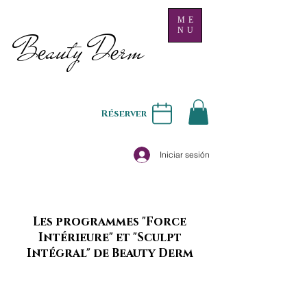
ME
NU
B
auty D
rm
e
e
Réserver
Iniciar sesión
Les programmes "Force
Intérieure" et "Sculpt
Intégral" de Beauty Derm