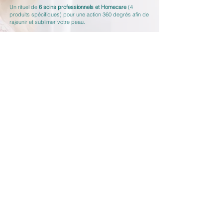
Un rituel de
6 soins professionnels et Homecare
(4
produits spécifiques) pour une action 360 degrés afin de
rajeunir et sublimer votre peau.
Cette expérience Holistique va cibler votre visage
biensur, et aussi votre bien-être intérieur avec des
attentions particulières au fil des rendez-vous .
Durée du programme
: environ 4 mois car chaque soin
proposé doit être espacé de 10 à 20 jours. Au total un
programme complet pour un effet éblouissant;
évidemment, à chaque séance des améliorations
visibles.
Avec ce programme nous révisons le vieillissement
cutané dans sa globalité:
l’aspect de la peau (rides, relâchement, taches, grain de
peau, éclat..)
la structure de la peau (stimulation du collagène et de
l'élastine, des échanges entre les cellules, de la tension
cutanée)
au niveau énergétique (harmonisation de la peau +
acupuncture Bioresonance) pour une peau stimulée
Votre programme au choix:
-
Revive & Firm
(peaux sensibles/réactives)
-
Lift & Plump
(peaux normales, altérations minimes à
moyennes)
-
Intense Rejuvenation
(peaux normales, visage marqué)