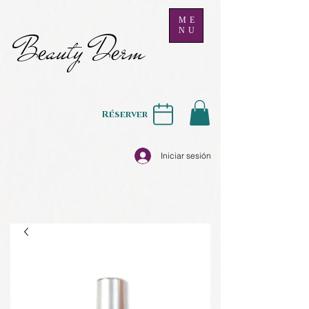
ME
NU
B
auty D
rm
e
e
Réserver
Iniciar sesión