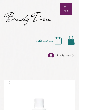
ME
NU
B
auty D
rm
e
e
Réserver
Iniciar sesión