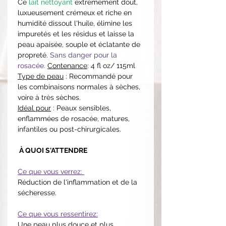
Ce
lait nettoyant
extrêmement dout,
luxueusement crémeux et riche en
humidité dissout l'huile, élimine les
impuretés et les résidus et laisse la
peau apaisée, souple et éclatante de
propreté.
Sans danger pour la
rosacée.
Contenance
: 4 fl oz/ 115ml
Type de peau
: Recommandé pour
les combinaisons normales à sèches,
voire à très sèches.
Idéal pour
: Peaux sensibles,
enflammées de rosacée, matures,
infantiles ou post-chirurgicales.
À QUOI S'ATTENDRE
Ce que vous verrez:
Réduction de l'inflammation et de la
sécheresse.
Ce que vous ressentirez:
Une peau plus douce et plus