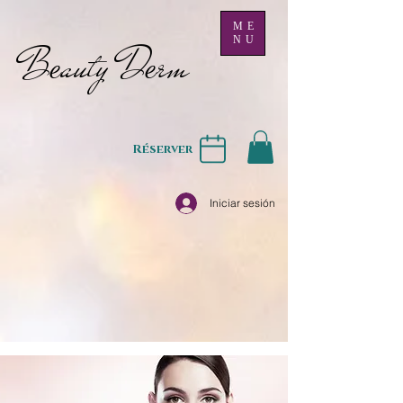
ME
NU
B
auty D
rm
e
e
Réserver
Iniciar sesión