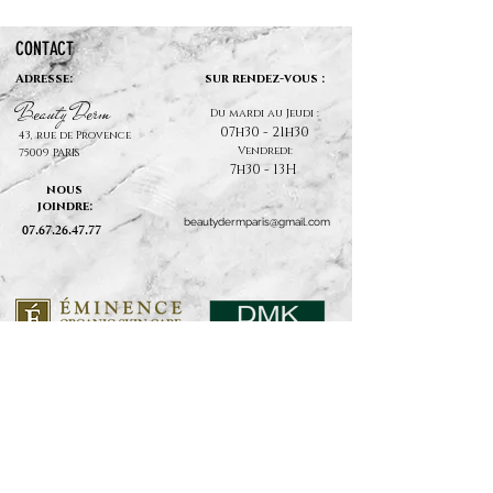
CONTACT
Adresse:
sur rendez-vous :
B
auty D
rm
e
e
Du mardi au Jeudi :
07h30 - 21h30
43, rue de Provence
Vendredi:
75009 PARIS
7h30 - 13H
nous
joindre:
beautydermparis@gmail.com
07.67.26.47.77