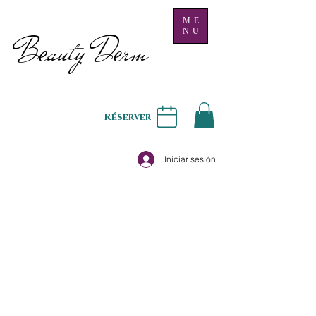
ME
NU
B
auty D
rm
e
e
Réserver
Iniciar sesión