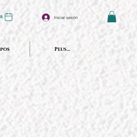
er
Iniciar sesión
opos
Plus...