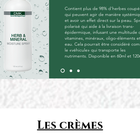
Contient plus de 98% d'herbes coupé
qui peuvent agir de manière systémi
et avoir un effet direct sur la peau. Sp
polarisé qui aide à la livraison trans-
épidermique, infusant une multitude 
vitamines, minéraux, oligo-éléments e
eau. Cela pourrait être considéré co
le «véhicule» qui transporte les
nutriments. Disponible en 60ml et 120
Les crèmes