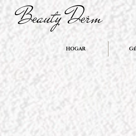
B
auty D
rm
e
e
HOGAR
Gé