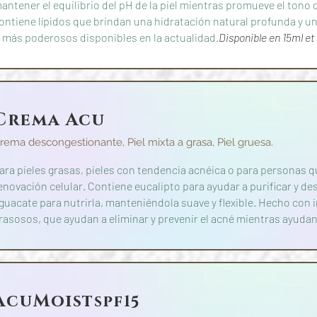
antener el equilibrio del pH de la piel mientras promueve el tono 
ontiene lípidos que brindan una hidratación natural profunda y u
 más poderosos disponibles en la actualidad.
Disponible en 15ml et
Crema Acu
rema descongestionante, Piel mixta a grasa, Piel gruesa.
ara pieles grasas, pieles con tendencia acnéica o para personas qu
enovación celular. Contiene eucalipto para ayudar a purificar y des
guacate para nutrirla, manteniéndola suave y flexible. Hecho con
rasosos, que ayudan a eliminar y prevenir el acné mientras ayudan 
AcuMoist
spf15