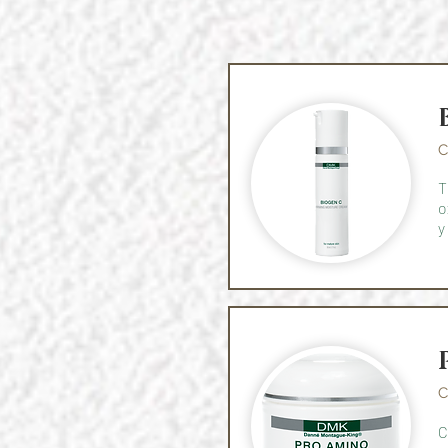
C
T
o
y
C
C