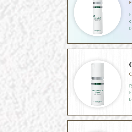
E
F
c
p
C
R
F
l