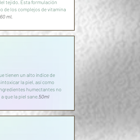
del tejido. Esta formulación
no de los complejos de vitamina
60 ml.
e tienen un alto índice de
intoxicar la piel, así como
 ingredientes humectantes no
a que la piel sane.
50ml