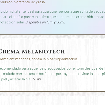
mulsión hidratante no grasa.
luido hidratante ideal para cualquier persona que sufra de sequ
ontra el acné o para cualquiera que busque una crema hidratante l
rotección solar.
Disponible en 15ml y 50ml.
Crema Melanotech
rema antimanchas, contra la hiperpigmentación.
ecomendado para aquellos preocupados por el tono desigual de la 
ormulado con extractos botánicos para ayudar a revisar la hiperpi
a piel y aclarar la piel.
30 ml.