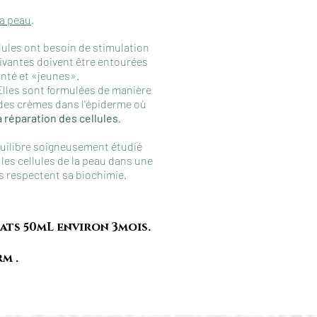
la peau
.
llules ont besoin de stimulation
vivantes doivent être entourées
anté et «jeunes».
 Elles sont formulées de manière
 des crèmes dans l'épiderme où
a réparation des cellules
.
quilibre soigneusement étudié
 les cellules de la peau dans une
s respectent sa b
iochimie.
ats 50mL environ 3mois.
m .