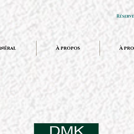
Réserv
néral
À propos
À pr