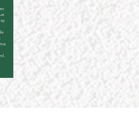
es
que
ray
de
t
mme
ml.