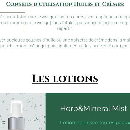
Conseils d'utilisation Huiles et Crèmes:
vériser la lotion sur le visage avant ou après avoir appliquer quel
s ou la crème sur le visage (sans l'étaler) puis masser légèrement p
répartir.
ever quelques gouttes d'huile ou une noisette de crème dans la mai
ons de lotion, mélanger puis appliquer sur le visage et le cou (voir
Les lotions
Herb&Mineral Mist
Lotion polarisée toutes peau