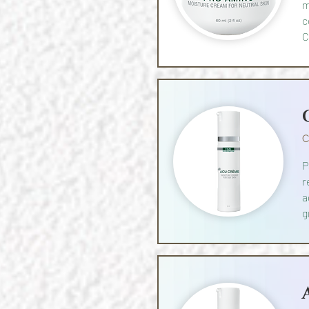
m
c
C
C
P
r
a
g