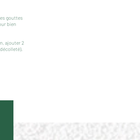
ques gouttes
our bien
n, ajouter 2
 décolleté).
x