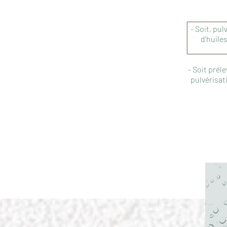
- Soit, pul
d'huile
- Soit prél
pulvérisati