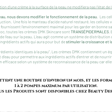
ation d'une crème à la surface de la peau ne modifiera pas l'état de 
eau, nous devons modifier le fonctionnement de la peau
. Les ce
ction. Une fois le manteau d'acide naturel restauré, les cellules 
i fournissent l'environnement maximal pour les garder en bonne s
oloc, toutes les crèmes DMK Skincare sont
TRANSÉPIDERMALES
.
de l'eau sur la peau. L'eau agit comme un système de distribution
ingrédients actifs qui aura pour but de
stimuler la croissance et l
grédients identiques à la peau”. Les crèmes DMK contiennent un é
 d'eau pour permettre aux ingrédients actifs d'entrer et de nourrir
n efficace selon un système de reconnaissance de la peau car elle
ttent une routine d'environ un mois, et les form
1 à 2 pompes maximum par utilisation.
us les Produits sont disponibles chez Beauty Der